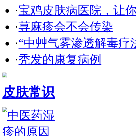
·
宝鸡皮肤病医院，让
·
荨麻疹会不会传染
·
“中艸气雾渗透解毒疗
·
秃发的康复病例
皮肤常识