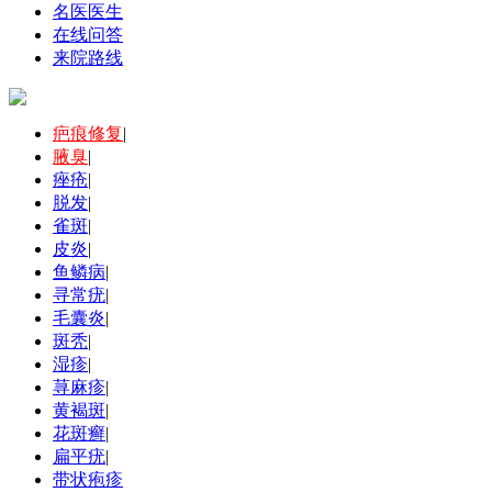
名医医生
在线问答
来院路线
疤痕修复
|
腋臭
|
痤疮
|
脱发
|
雀斑
|
皮炎
|
鱼鳞病
|
寻常疣
|
毛囊炎
|
斑秃
|
湿疹
|
荨麻疹
|
黄褐斑
|
花斑癣
|
扁平疣
|
带状疱疹