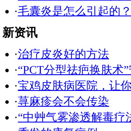
·
毛囊炎是怎么引起的
新资讯
·
治疗皮炎好的方法
·
“PCT分型祛疤换肤术”
·
宝鸡皮肤病医院，让
·
荨麻疹会不会传染
·
“中艸气雾渗透解毒疗