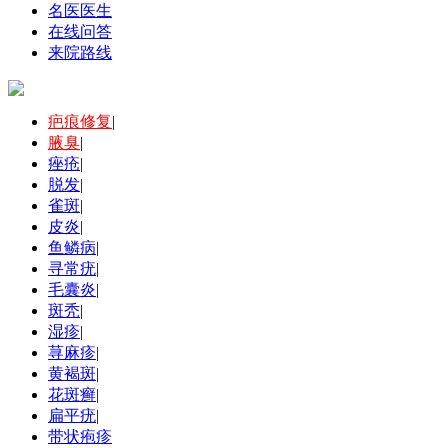
名医医生
在线问答
来院路线
疤痕修复
|
腋臭
|
痤疮
|
脱发
|
雀斑
|
皮炎
|
鱼鳞病
|
寻常疣
|
毛囊炎
|
斑秃
|
湿疹
|
荨麻疹
|
黄褐斑
|
花斑癣
|
扁平疣
|
带状疱疹