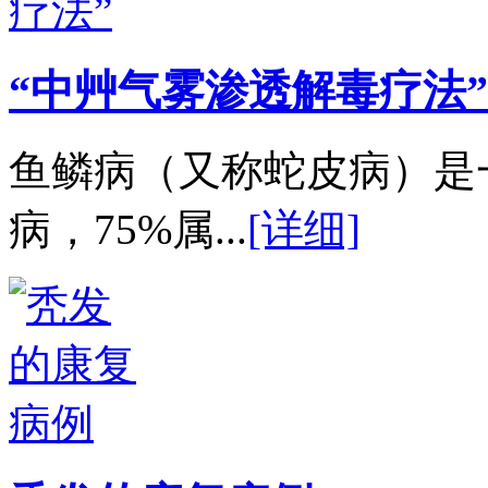
“中艸气雾渗透解毒疗法”
鱼鳞病（又称蛇皮病）是
病，75%属...
[详细]