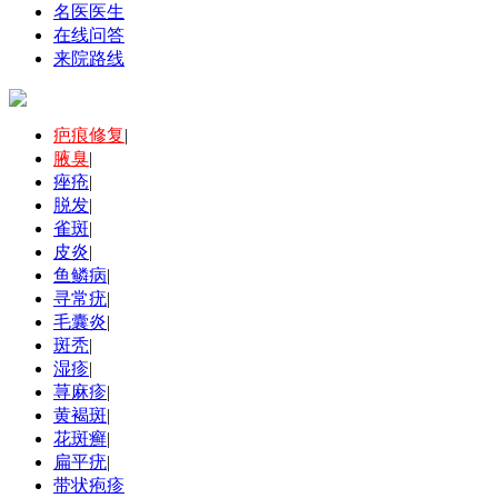
名医医生
在线问答
来院路线
疤痕修复
|
腋臭
|
痤疮
|
脱发
|
雀斑
|
皮炎
|
鱼鳞病
|
寻常疣
|
毛囊炎
|
斑秃
|
湿疹
|
荨麻疹
|
黄褐斑
|
花斑癣
|
扁平疣
|
带状疱疹