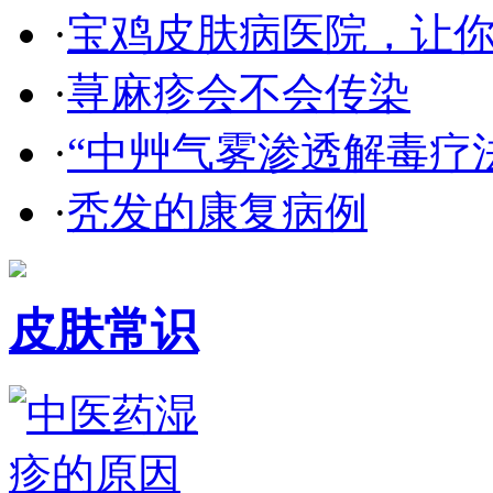
·
宝鸡皮肤病医院，让
·
荨麻疹会不会传染
·
“中艸气雾渗透解毒疗
·
秃发的康复病例
皮肤常识