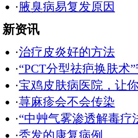
·
腋臭病易复发原因
新资讯
·
治疗皮炎好的方法
·
“PCT分型祛疤换肤术”
·
宝鸡皮肤病医院，让
·
荨麻疹会不会传染
·
“中艸气雾渗透解毒疗
·
秃发的康复病例