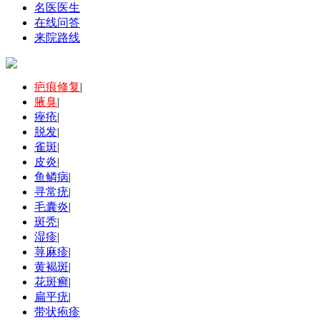
名医医生
在线问答
来院路线
疤痕修复
|
腋臭
|
痤疮
|
脱发
|
雀斑
|
皮炎
|
鱼鳞病
|
寻常疣
|
毛囊炎
|
斑秃
|
湿疹
|
荨麻疹
|
黄褐斑
|
花斑癣
|
扁平疣
|
带状疱疹